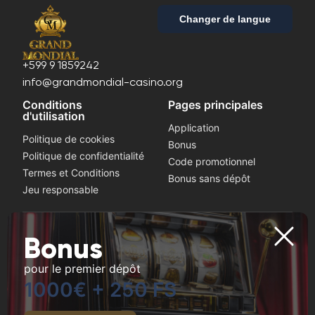
Changer de langue
+599 9 1859242
info@grandmondial-casino.org
Conditions
Pages principales
d'utilisation
Application
Politique de cookies
Bonus
Politique de confidentialité
Code promotionnel
Termes et Conditions
Bonus sans dépôt
Jeu responsable
Jouez la sécurité
Bonus
Si vous remarquez des symptômes de dépendance au
pour le premier dépôt
jeu, demandez l’aide d’un professionnel. Ce site Web est
destiné aux utilisateurs âgés de 18 ans et plus.
1000€ + 250 FS