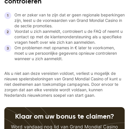
controleren
Om er zeker van te zijn dat er geen regionale beperkingen
zijn, leest u de voorwaarden van Grand Mondial Casino in
de sectie promoties.
Voordat u zich aanmeldt, controleert u de FAQ of neemt u
contact op met de klantenondersteuning als u specifieke
vragen heeft over wie zich kan aanmelden.
Om problemen met opnames in € later te voorkomen,
moet u uw persoonlijke gegevens opnieuw controleren
wanneer u zich aanmeldt.
Als u niet aan deze vereisten voldoet, verliest u mogelijk de
nieuwe spelersbeloningen van Grand Mondial Casino of kunt u
niet deelnemen aan toekomstige campagnes. Door ervoor te
zorgen dat aan elke vereiste wordt voldaan, kunnen
Nederlands nieuwkomers soepel van start gaan.
Klaar om uw bonus te claimen?
Word vandaag nog lid van Grand Mondial Casino