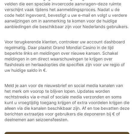
velden die een speciale invoercode aanvragen–deze ruimte
verschijnt vaak tijdens het aanmeldingsproces. Nadat u de
code hebt ingevoerd, bevestigt u uw e-mail en volgt u verdere
aanwijzingen om in aanmerking te komen voor de huidige
aanbiedingen die beschikbaar zijn voor Nederlands gebruikers.
Voor terugkerende klanten, controleer uw account dashboard
regelmatig. Daar plaatst Grand Mondial Casino in de tijd
beperkte links en meldingen over nieuwe kansen. Schakel
meldingen in om direct waarschuwingen te krijgen over
flashdeals en herlaadopties die specifiek zijn voor uw regio of
uw huidige saldo in €.
Meld je aan voor de nieuwsbrief en social media kanalen van
het merk om voorop te blijven lopen. Updates worden
rechtstreeks via e-mail of sociale media verzonden en soms
kunt u vroegtijdig toegang krijgen of extra voordelen krijgen die
alleen via die kanalen beschikbaar zijn. Af en toe bevatten deze
berichten extraatjes voor gebruikers die deponeren bij € of
deelnemen aan seizoensfeesten.