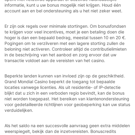
informatie, kunt u uw bonus mogelijk niet krijgen. Houd één
account aan en bel ondersteuning als u het niet zeker weet.
Er zijn ook regels over minimale stortingen. Om bonusfondsen
te krijgen voor veel incentives, moet je een betaling doen die
hoger is dan een bepaald bedrag, meestal tussen 10 en 20 €.
Pogingen om te verzilveren met een lagere storting zullen de
beloning niet activeren. Controleer altijd de contributielimieten
in de beschrijving van het aanbod en zorg ervoor dat uw
transactie voldoet aan de vereisten van het casino.
Beperkte landen kunnen van invloed zijn op de geschiktheid.
Grand Mondial Casino beperkt de toegang tot bepaalde
locaties vanwege licenties. Als uit residentie- of IP-detectie
blijkt dat u zich in een verboden regio bevindt, kan de bonus
niet worden toegepast. Het bereiken van klantenondersteuning
voor gedetailleerde richtlijnen voor geobeperking kan uw status
verduidelijken.
Als het saldo na een succesvolle aanvraag geen extra middelen
weerspiegelt, bekijk dan de inzetvereisten. Bonuscredits