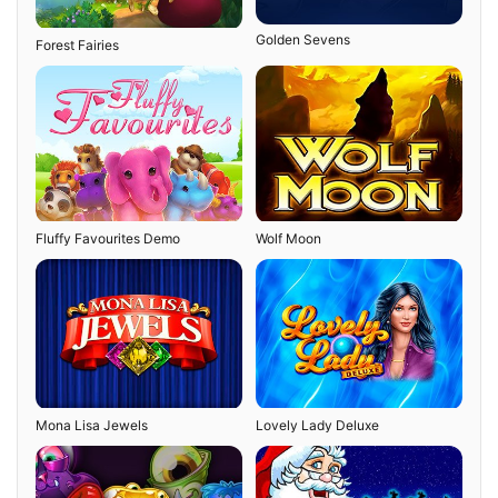
Golden Sevens
Forest Fairies
Fluffy Favourites Demo
Wolf Moon
Mona Lisa Jewels
Lovely Lady Deluxe