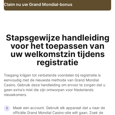
Claim nu uw Grand Mondial-bonus
Stapsgewijze handleiding
voor het toepassen van
uw welkomstzin tijdens
registratie
Toegang krijgen tot verbeterde voordelen bij registratie is
eenvoudig met de nieuwste methode van Grand Mondial
Casino. Gebruik deze handleiding om ervoor te zorgen dat u
geen extra's mist die zijn ontworpen voor Nederlands
nieuwkomers.
Maak een account. Gebruik elk apparaat dat u naar de
officiële Grand Mondial Casino-site wilt gaan. Zoek de