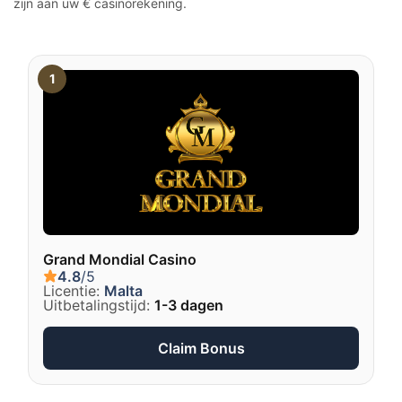
zijn aan uw € casinorekening.
Grand Mondial Casino
4.8
/5
Licentie:
Malta
Uitbetalingstijd:
1-3 dagen
Claim Bonus