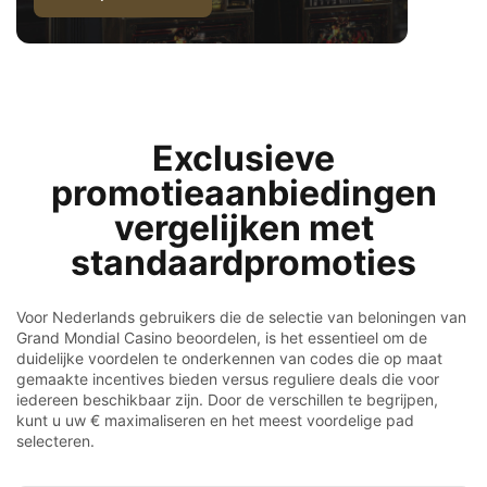
Exclusieve
promotieaanbiedingen
vergelijken met
standaardpromoties
Voor Nederlands gebruikers die de selectie van beloningen van
Grand Mondial Casino beoordelen, is het essentieel om de
duidelijke voordelen te onderkennen van codes die op maat
gemaakte incentives bieden versus reguliere deals die voor
iedereen beschikbaar zijn. Door de verschillen te begrijpen,
kunt u uw € maximaliseren en het meest voordelige pad
selecteren.