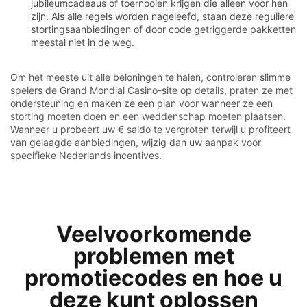
jubileumcadeaus of toernooien krijgen die alleen voor hen
zijn. Als alle regels worden nageleefd, staan deze reguliere
stortingsaanbiedingen of door code getriggerde pakketten
meestal niet in de weg.
Om het meeste uit alle beloningen te halen, controleren slimme
spelers de Grand Mondial Casino-site op details, praten ze met
ondersteuning en maken ze een plan voor wanneer ze een
storting moeten doen en een weddenschap moeten plaatsen.
Wanneer u probeert uw € saldo te vergroten terwijl u profiteert
van gelaagde aanbiedingen, wijzig dan uw aanpak voor
specifieke Nederlands incentives.
Veelvoorkomende
problemen met
promotiecodes en hoe u
deze kunt oplossen