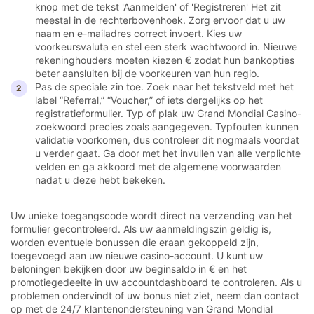
knop met de tekst 'Aanmelden' of 'Registreren' Het zit
meestal in de rechterbovenhoek. Zorg ervoor dat u uw
naam en e-mailadres correct invoert. Kies uw
voorkeursvaluta en stel een sterk wachtwoord in. Nieuwe
rekeninghouders moeten kiezen € zodat hun bankopties
beter aansluiten bij de voorkeuren van hun regio.
Pas de speciale zin toe. Zoek naar het tekstveld met het
label “Referral,” “Voucher,” of iets dergelijks op het
registratieformulier. Typ of plak uw Grand Mondial Casino-
zoekwoord precies zoals aangegeven. Typfouten kunnen
validatie voorkomen, dus controleer dit nogmaals voordat
u verder gaat. Ga door met het invullen van alle verplichte
velden en ga akkoord met de algemene voorwaarden
nadat u deze hebt bekeken.
Uw unieke toegangscode wordt direct na verzending van het
formulier gecontroleerd. Als uw aanmeldingszin geldig is,
worden eventuele bonussen die eraan gekoppeld zijn,
toegevoegd aan uw nieuwe casino-account. U kunt uw
beloningen bekijken door uw beginsaldo in € en het
promotiegedeelte in uw accountdashboard te controleren. Als u
problemen ondervindt of uw bonus niet ziet, neem dan contact
op met de 24/7 klantenondersteuning van Grand Mondial