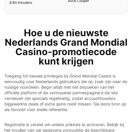
Alice Cooper
8 Bit Intruders
Hoe u de nieuwste
Nederlands Grand Mondial
Casino-promotiecode
kunt krijgen
Toegang tot nieuwe privileges bij Grand Mondial Casino is
eenvoudig voor Nederlands gebruikers die op zoek zijn naar de
huidige voordelen. Begin altijd met het bezoeken van het
officiële platform of de vertrouwde partnerpagina's–de site
vernieuwt zijn specials regelmatig, zodat accounthouders
bijgewerkte deals of extra spins nooit missen. Sla deze bron op
als favoriet voor snelle referentie.
Registratie is vereist om unieke prikkels te activeren. Bekijk bij
het invullen van uw gegevens zorgvuldig de beschikbare