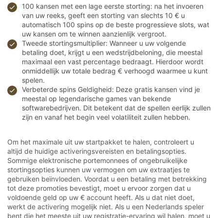
100 kansen met een lage eerste storting: na het invoeren
van uw reeks, geeft een storting van slechts 10 € u
automatisch 100 spins op de beste progressieve slots, wat
uw kansen om te winnen aanzienlijk vergroot.
Tweede stortingsmultiplier: Wanneer u uw volgende
betaling doet, krijgt u een wedstrijdbeloning, die meestal
maximaal een vast percentage bedraagt. Hierdoor wordt
onmiddellijk uw totale bedrag € verhoogd waarmee u kunt
spelen.
Verbeterde spins Geldigheid: Deze gratis kansen vind je
meestal op legendarische games van bekende
softwarebedrijven. Dit betekent dat de spellen eerlijk zullen
zijn en vanaf het begin veel volatiliteit zullen hebben.
Om het maximale uit uw startpakket te halen, controleert u
altijd de huidige activeringsvereisten en betalingsopties.
Sommige elektronische portemonnees of ongebruikelijke
stortingsopties kunnen uw vermogen om uw extraatjes te
gebruiken beïnvloeden. Voordat u een betaling met betrekking
tot deze promoties bevestigt, moet u ervoor zorgen dat u
voldoende geld op uw € account heeft. Als u dat niet doet,
werkt de activering mogelijk niet. Als u een Nederlands speler
bent die het meeste uit uw registratie-ervaring wil halen, moet u