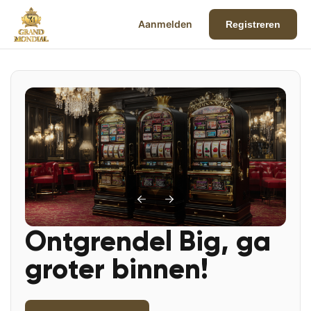
Aanmelden
Registreren
Ontgrendel Big, ga
groter binnen!