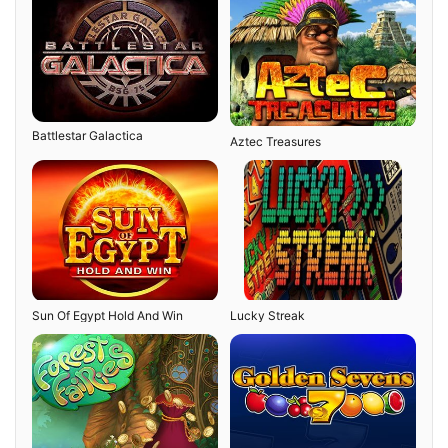
Meer stortingsmatches krijgen met uw promotiecode
Hoe u lopende aanbiedingen kunt ontvangen na het
eerste promotiegebruik
In contact komen met ondersteuning: help met uw
Nederlands promotionele voordelen
Battlestar Galactica
Aztec Treasures
Sun Of Egypt Hold And Win
Banana Party