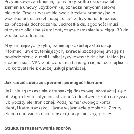
Przymusowe zamknięcie, np. w przypadku oszustwa lub
złamania umowy użytkownika, oznacza natychmiastową
blokadę. Tracisz wszystkie swoje kredyty promocyjne, a
wszelkie pozostałe zł mogą zostać zatrzymane do czasu
zakończenia dochodzenia. Jednostka ds. zgodności musi
otrzymać oficjalne skargi dotyczące zamknięcia w ciągu 30 dni
w celu rozpatrzenia.
Aby zmniejszyć ryzyko, pamiętaj o częstej aktualizacji
informacji uwierzytelniających, zwracaj szczególną uwagę na
powiadomienia e-mail i unikaj ryzykownych działań, takich jak
łączenie się z VPN z obszaru znajdującego się na czarnej liście
lub korzystanie z cudzej usługi płatniczej.
Jak radzić sobie ze sporami i pomagać klientom
Jeśli nie zgadzasz się z transakcją finansową, skontaktuj się z
obsługą klienta natychmiast za pośrednictwem czatu na żywo
lub poczty elektronicznej. Podaj numer swojego konta,
identyfikator transakcji i jasne wyjaśnienie problemu. Zrzuty
ekranu i potwierdzenia transakcji przyspieszają proces.
Struktura rozpatrywania sporów