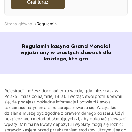
Graj teraz
Strona główna
Regulamin
Regulamin kasyna Grand Mondial
wyjaśniony w prostych słowach dla
każdego, kto gra
Rejestracji możesz dokonać tylko wtedy, gdy mieszkasz w
Polska i masz co najmniej 18 lat. Tworząc swój profil, upewnij
się, że podajesz dokładne informacje i potwierdź swoją
tożsamość natychmiast po zarejestrowaniu się. Wszystkie
działania muszą być zgodne z prawem danego obszaru. Użyj
bezpiecznych metod obsługujących zł, aby dokonać pierwszej
wpłaty. Minimalne kwoty depozytu i wypłaty mogą się różnić;
sprawdź kasjera przed przekazaniem środków. Utrzymuj saldo