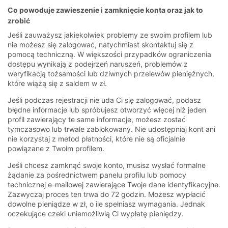
Co powoduje zawieszenie i zamknięcie konta oraz jak to
zrobić
Jeśli zauważysz jakiekolwiek problemy ze swoim profilem lub
nie możesz się zalogować, natychmiast skontaktuj się z
pomocą techniczną. W większości przypadków ograniczenia
dostępu wynikają z podejrzeń naruszeń, problemów z
weryfikacją tożsamości lub dziwnych przelewów pieniężnych,
które wiążą się z saldem w zł.
Jeśli podczas rejestracji nie uda Ci się zalogować, podasz
błędne informacje lub spróbujesz otworzyć więcej niż jeden
profil zawierający te same informacje, możesz zostać
tymczasowo lub trwale zablokowany. Nie udostępniaj kont ani
nie korzystaj z metod płatności, które nie są oficjalnie
powiązane z Twoim profilem.
Jeśli chcesz zamknąć swoje konto, musisz wysłać formalne
żądanie za pośrednictwem panelu profilu lub pomocy
technicznej e-mailowej zawierające Twoje dane identyfikacyjne.
Zazwyczaj proces ten trwa do 72 godzin. Możesz wypłacić
dowolne pieniądze w zł, o ile spełniasz wymagania. Jednak
oczekujące czeki uniemożliwią Ci wypłatę pieniędzy.