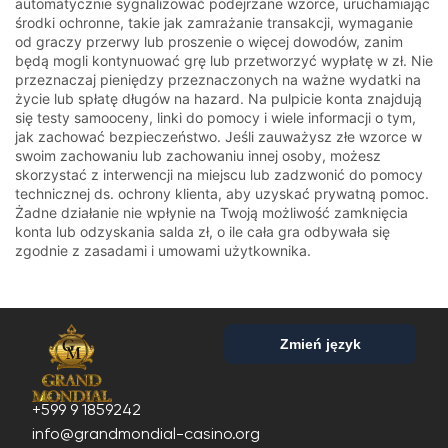
automatycznie sygnalizować podejrzane wzorce, uruchamiając
środki ochronne, takie jak zamrażanie transakcji, wymaganie
od graczy przerwy lub proszenie o więcej dowodów, zanim
będą mogli kontynuować grę lub przetworzyć wypłatę w zł. Nie
przeznaczaj pieniędzy przeznaczonych na ważne wydatki na
życie lub spłatę długów na hazard. Na pulpicie konta znajdują
się testy samooceny, linki do pomocy i wiele informacji o tym,
jak zachować bezpieczeństwo. Jeśli zauważysz złe wzorce w
swoim zachowaniu lub zachowaniu innej osoby, możesz
skorzystać z interwencji na miejscu lub zadzwonić do pomocy
technicznej ds. ochrony klienta, aby uzyskać prywatną pomoc.
Żadne działanie nie wpłynie na Twoją możliwość zamknięcia
konta lub odzyskania salda zł, o ile cała gra odbywała się
zgodnie z zasadami i umowami użytkownika.
Zmień język
+599 9 1859242
info@grandmondial-casino.org