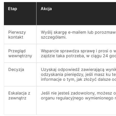
Etap
Akcja
Pierwszy
Wyślij skargę e-mailem lub porozmawi
kontakt
szczegółami.
Przegląd
Wsparcie sprawdza sprawę i prosi o w
wewnętrzny
zajdzie taka potrzeba, w ciągu 24 god
Decyzja
Uzyskaj odpowiedź zawierającą wyniki
odzyskania pieniędzy, jeśli masz ku 
informacje o tym, jak złożyć dalsze o
Eskalacja z
Jeśli nie jesteś zadowolony, możesz 
zewnątrz
organu regulacyjnego wymienionego n